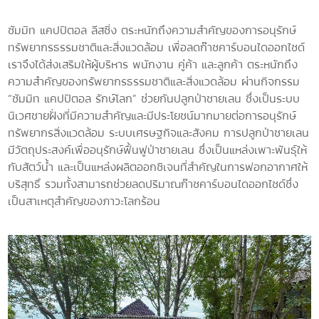
ซัมมิท แคปปิตอล ลีสซิ่ง ตระหนักถึงความสำคัญของการอนุรักษ์
ทรัพยากรธรรมชาติและสิ่งแวดล้อม เพื่อลดก๊าซคาร์บอนไดออกไซด์
เราจึงได้ส่งเสริมให้ผู้บริหาร พนักงาน คู่ค้า และลูกค้า ตระหนักถึง
ความสำคัญของทรัพยากรธรรมชาติและสิ่งแวดล้อม ผ่านกิจกรรม
“ซัมมิท แคปปิตอล รักษ์โลก” ช่วยกันปลูกป่าชายเลน ซึ่งเป็นระบบ
นิเวศชายฝั่งที่มีความสำคัญและมีประโยชน์มากมายต่อการอนุรักษ์
ทรัพยากรสิ่งแวดล้อม ระบบเศรษฐกิจและสังคม การปลูกป่าชายเลน
มีวัตถุประสงค์เพื่ออนุรักษ์ฟื้นฟูป่าชายเลน ซึ่งเป็นแหล่งเพาะพันธุ์ให้
กับสัตว์น้ำ และเป็นแหล่งผลิตออกซิเจนที่สำคัญในการฟอกอากาศให้
บริสุทธิ์ รวมทั้งสามารถช่วยลดปริมาณก๊าซคาร์บอนไดออกไซด์ซึ่ง
เป็นสาเหตุสำคัญของภาวะโลกร้อน