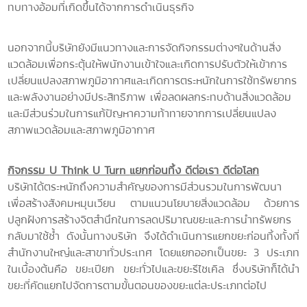
ทบทางอ้อมที่เกิดขึ้นได้จากการดำเนินธุรกิจ
นอกจากนี้บริษัทยังมีแนวทางและการจัดกิจกรรมต่างๆในด้านสิ่ง
แวดล้อมเพื่อกระตุ้นให้พนักงานเข้าใจและเกิดการปรับตัวให้เข้าการ
เปลี่ยนแปลงสภาพภูมิอากาศและเกิดการตระหนักในการใช้ทรัพยากร
และพลังงานอย่างมีประสิทธิภาพ เพื่อลดผลกระทบด้านสิ่งแวดล้อม
และมีส่วนร่วมในการแก้ปัญหาความท้าทายจากการเปลี่ยนแปลง
สภาพแวดล้อมและสภาพภูมิอากาศ
กิจกรรม
U Think U Turn
แยกก่อนทิ้ง ดีต่อเรา ดีต่อโลก
บริษัทได้ตระหนักถึงความสำคัญของการมีส่วนรวมในการพัฒนา
เพื่อสร้างสังคมหมุนเวียน ตามแนวนโยบายสิ่งแวดล้อม ด้วยการ
ปลูกฝังการสร้างจิตสำนึกในการลดปริมาณขยะและการนำทรัพยกร
กลับมาใช้ซ้ำ ดังนั้นทางบริษัท จึงได้ดำเนินการแยกขยะก่อนทิ้งทั้งที่
สำนักงานใหญ่และสาขาทั่วประเทศ โดยแยกออกเป็นขยะ 3
ประเภท
ในเบื้องต้นคือ ขยะเปียก ขยะทั่วไปและขยะรีไซเคิล ซึ่งบริษัทก็ได้นำ
ขยะที่คัดแยกไปจัดการตามขั้นตอนของขยะแต่ละประเภทต่อไป