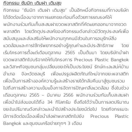
กิจกรรม ซัมมิท เติมฝา เติมสุข
กิจกรรม “ซัมมิท เติมฝา เติมสุข” เป็นอีกหนึ่งกิจกรรมที่ทางบริษัท
ได้จัดต่อเนื่องมาจากการแยกขยะก่อนทิ้งด้วยการรณรงค์ให้
พนักงานร่วมกันเก็บสะสมฝาขวดพลาสติกที่คัดแยกออกมาจากขวด
พลาสติก โดยวัถตุประสงค์ของกิจกรรมดังกล่าวมีวัตถุประสงค์เพื่อ
สนับสนุนและส่งเสริมให้พนักงานทุกคนมีส่วนในการอนุรักษ์สิ่ง
แวดล้อมและการใช้ทรัพยากรอย่างรู้คุณค่าและมีประสิทธิภาพ โดย
เริ่มโครงการตั้งแต่เดือนตุลาคม 2565
เป็นต้นมา โดยบริษัทนำฝา
ขวดพลาสติกไปบริจาคให้กับโครงการ
Precious Plastic Bangkok
และวิสาหกิจชุมชนกลุ่มเปลี่ยนขยะให้เป็นประโยชน์
รักษ์ทะเลเสน่ห์บ้าน
อำเภอ จังหวัดชลบุรี เพื่อแปรรูปผลิตภัณฑ์ใหม่จากขยะพลาสติก
เพื่อเป็นการสร้างองค์ความรู้และสร้างรายได้กลับคืนมาสู่ชุมชนรวม
ไปถึงการสร้างความเข้มแข็งการจัดการปัญหาสิ่งแวดล้อม ซึ่งในช่วง
เดือนตุลาคม
2565 -
มีนาคม
2566
พนักงานร่วมกันเก็บสะสมฝา
เพื่อนำไปส่งมอบได้ถึง
34
กิโลกรัม ซึ่งถือได้ว่าเป็นการลดปริมาณ
ขยะในปริมาณดังกล่าวและนำไปสร้างประโยชน์ต่อไป โดยกิจกรรมจะ
มีการจัดต่อเนื่องเพื่อนำส่งฝาพลาสติกไปยัง
Precious Plastic
Bangkok
และชุมชนเครือข่ายทุกๆ
3
เดือน