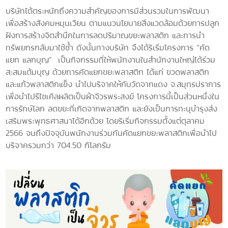
บริษัทได้ตระหนักถึงความสำคัญของการมีส่วนรวมในการพัฒนา
เพื่อสร้างสังคมหมุนเวียน ตามแนวนโยบายสิ่งแวดล้อมด้วยการปลูก
ฝังการสร้างจิตสำนึกในการลดปริมาณขยะพลาสติก และการนำ
ทรัพยกรกลับมาใช้ซ้ำ ดังนั้นทางบริษัท จึงได้ริเริ่มโครงการ “
คัด
แยก แลกบุญ
”
เป็นกิจกรรมที่ให้พนักงานในสำนักงานใหญ่ได้ร่วม
สะสมแต้มบุญ ด้วยการคัดแยกขยะพลาสติก ได้แก่ ขวดพลาสติก
และแก้วพลาสติกแข็ง นำไปบริจาคให้กับวัดจากแดง จ.สมุทรปราการ
เพื่อนำไปรีไซเคิลผลิตเป็นผ้าจีวรพระสงฆ์ โครงการนี้เป็นส่วนหนึ่งใน
การรักษ์โลก ลดขยะที่เกิดจากพลาสติก และยังเป็นการทะนุบำรุงส่ง
เสริมพระพุทธศาสนาได้อีกด้วย โดยริเริ่มกิจกรรมตั้งแต่ตุลาคม
2566 จนถึงปัจจุบันพนักงานร่วมกันคัดแยกขยะพลาสติกเพื่อนำไป
บริจาครวมกว่า 704.50 กิโลกรัม