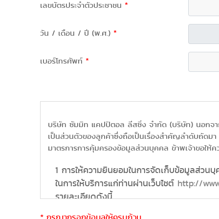
เลขบัตรประจำตัวประชาชน
*
วัน / เดือน / ปี (พ.ศ.)
*
เบอร์โทรศัพท์
*
บริษัท ซัมมิท แคปปิตอล ลีสซิ่ง จำกัด (บริษัท) นอก
เป็นส่วนตัวของลูกค้าซึ่งถือเป็นเรื่องสำคัญลำดับถัดมา
มาตรการการคุ้มครองข้อมูลส่วนบุคคล ข้าพเจ้าขอให้คว
การให้ความยินยอมในการจัดเก็บข้อมูลส่วนบ
ในการให้บริการแก่ท่านผ่านเว็บไซต์
http://www
รายละเอียดดังนี้
ข้อมูลการลงทะเบียนเข้าสู่ระบบ และข้อมูล
* กรุณากรอกข้อมูลให้ครบถ้วน